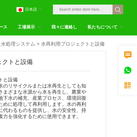
日本語
ース
工場展示
我々に連絡し
私たちについて
た水処理システム
>
水再利用プロジェクトと設備

ェクトと設備

トと設備

水のリサイクルまたは水再生としても知
さまざまな水源から水を再生し、農業や
地下水の補充、産業プロセス、環境回復
ために処理して再利用します。水の再利
に代わるものを提供し、水の安全性、持
復力を強化するために使用できます。