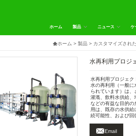
ホーム
製品
ニュース
ケ

ホーム
>
製品
>
カスタマイズされ
水再利用プロジ
水再利用プロジェク
水の再利用（一般に
られています）は、
灌漑、飲料水供給、
などの有益な目的の
用は、既存の水供給
続可能性、および回

Email