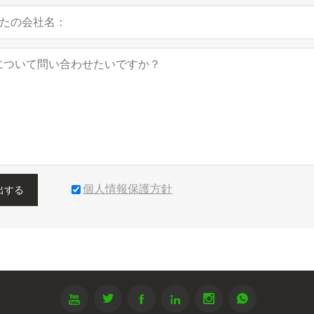
個人情報保護方針
出する





