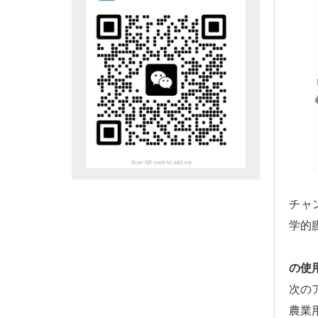
チャ
学的
の使
次の
農業