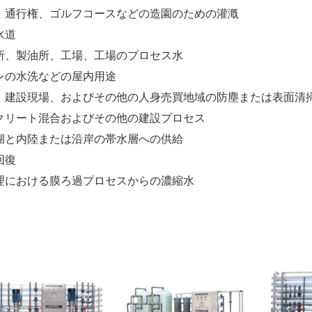
、通行権、ゴルフコースなどの造園のための灌漑
水道
所、製油所、工場、工場のプロセス水
レの水洗などの屋内用途
、建設現場、およびその他の人身売買地域の防塵または表面清
クリート混合およびその他の建設プロセス
湖と内陸または沿岸の帯水層への供給
回復
理における膜ろ過プロセスからの濃縮水