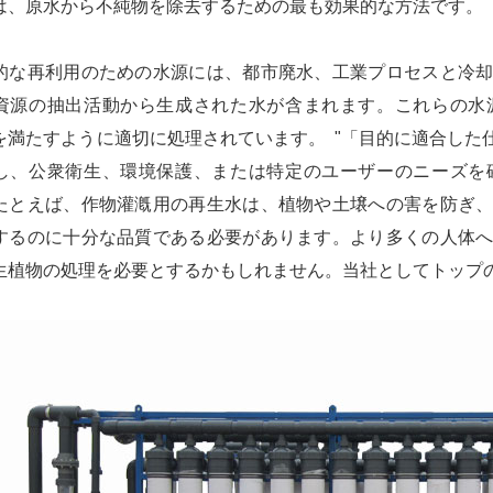
は、原水から不純物を除去するための最も効果的な方法です。
的な再利用のための水源には、都市廃水、工業プロセスと冷
資源の抽出活動から生成された水が含まれます。これらの水
を満たすように適切に処理されています。 "「目的に適合した
し、公衆衛生、環境保護、または特定のユーザーのニーズを
たとえば、作物灌漑用の再生水は、植物や土壌への害を防ぎ
するのに十分な品質である必要があります。より多くの人体
生植物の処理を必要とするかもしれません。当社としてトップ