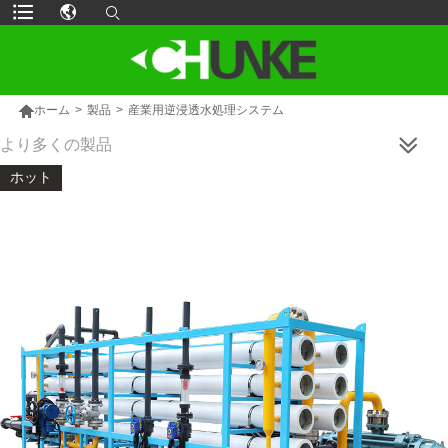

ホーム
>
製品
>
産業用逆浸透水処理システム
より多くの製品
ホット