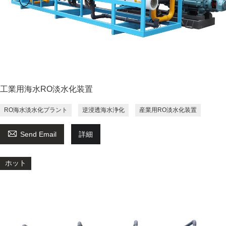
工業用海水RO淡水化装置
RO海水淡水化プラント
逆浸透海水浄化
産業用RO淡水化装置

Send Email
詳細
ホット