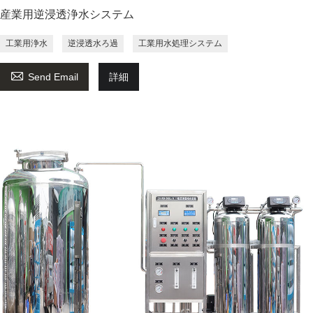
産業用逆浸透浄水システム
工業用浄水
逆浸透水ろ過
工業用水処理システム

Send Email
詳細