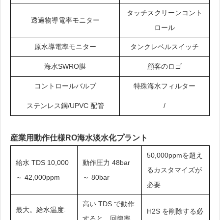
タッチスクリーンコント
透過物導電率モニター
ロール
原水導電率モニター
タンクレベルスイッチ
海水SWRO膜
顧客のロゴ
コントロールバルブ
特殊海水フィルター
ステンレス鋼/UPVC 配管
/
産業用動作仕様
RO海水淡水化プラント
50,000ppmを超え
給水 TDS 10,000
動作圧力 48bar
るカスタマイズが
～ 42,000ppm
～ 80bar
必要
高い TDS で動作
最大。給水温度:
H2S を削除する必
すると、回復率