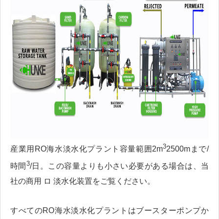
3
産業用RO海水淡水化プラント容量範囲2m
2500mまで/
3
時間
/日。この容量よりも小さい必要がある場合は、当
社の商用 ロ 淡水化装置をご覧ください。
すべてのRO海水淡水化プラントはブースターポンプか