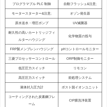
プログラマブル PLC 制御
自動フラッシュ&注意;
モータースターター&注意;
オゾン発生器
原水送水・増圧ポンプ
UV滅菌器
耐久性の高いカートリッジフィ
化学物質の投与
ルターハウジング
FRP製メンブレンハウジング
pHコントロールモニター
三菱プロセッサーコントロール
ORP制御モニター
低圧圧力スイッチ
リモコン
高圧圧力スイッチ
前処理システム
液体封入圧力計
ポスト脱イオンユニット
コーティングされた炭素鋼フレ
CIP膜洗浄装置
ーム