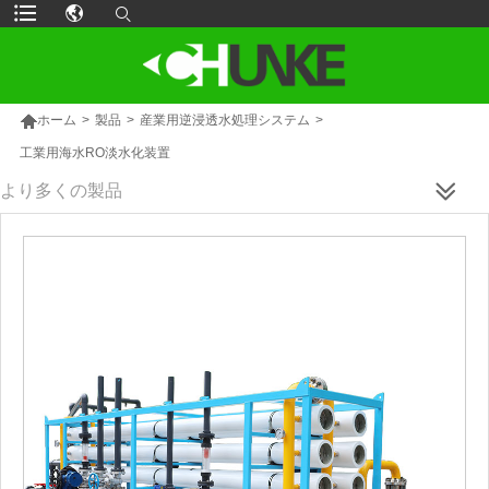

ホーム
>
製品
>
産業用逆浸透水処理システム
>
工業用海水RO淡水化装置
より多くの製品