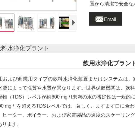
置から清潔で安全な

Email
飲料水浄化プラント
飲用水浄化プラン
用および商業用タイプの飲料水浄化装置またはシステムは、
水源によって性質や水質が異なります。世界保健機関は、飲
形物（TDS）レベルが約600 mg / l未満の水の嗜好性は一
000 mg / lを超えるTDSレベルでは、著しく、ますます口
、ヒーター、ボイラー、および家電製品の過度のスケーリン
あります。