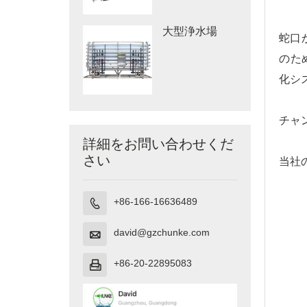
大型浄水場
蛇口
のた
化シ
チャ
詳細をお問い合わせくだ
さい
当社
+86-166-16636489

david@gzchunke.com

+86-20-22895083
