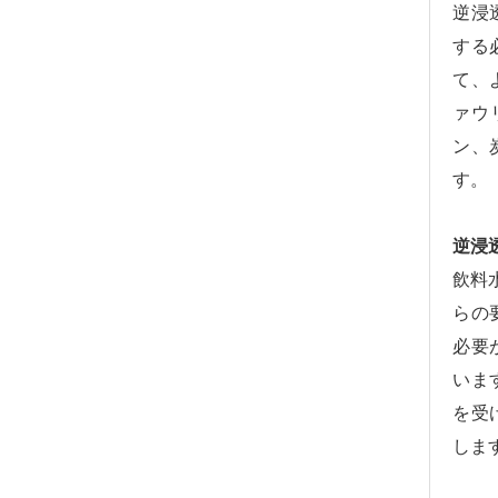
逆浸
する
て、
ァウ
ン、
す
逆浸
飲料
らの
必要
いま
を受
しま