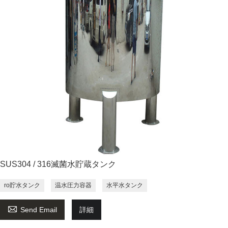
SUS304 / 316滅菌水貯蔵タンク
ro貯水タンク
温水圧力容器
水平水タンク

Send Email
詳細