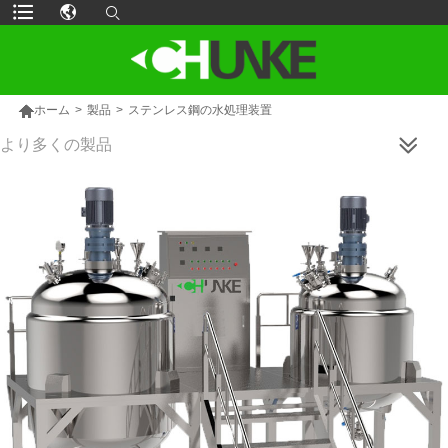

ホーム
>
製品
>
ステンレス鋼の水処理装置
より多くの製品