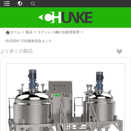

ホーム
>
製品
>
ステンレス鋼の水処理装置
>
SUS304 / 316液体混合タンク
より多くの製品