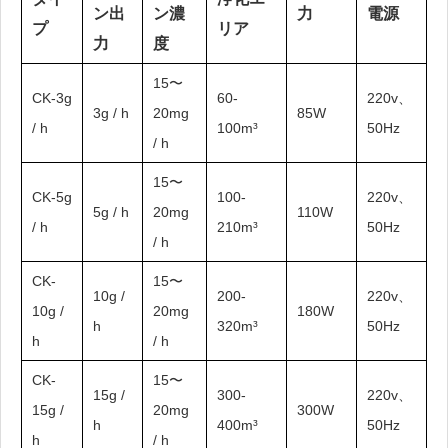
ン出
ン濃
力
電源
プ
リア
力
度
15〜
CK-3g
60-
220v、
3g / h
20mg
85W
/ h
100m³
50Hz
/ h
15〜
CK-5g
100-
220v、
5g / h
20mg
110W
/ h
210m³
50Hz
/ h
CK-
15〜
10g /
200-
220v、
10g /
20mg
180W
h
320m³
50Hz
h
/ h
CK-
15〜
15g /
300-
220v、
15g /
20mg
300W
h
400m³
50Hz
h
/ h