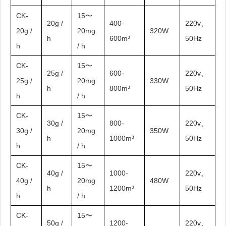
CK-
15〜
20g /
400-
220v、
20g /
20mg
320W
h
600m³
50Hz
h
/ h
CK-
15〜
25g /
600-
220v、
25g /
20mg
330W
h
800m³
50Hz
h
/ h
CK-
15〜
30g /
800-
220v、
30g /
20mg
350W
h
1000m³
50Hz
h
/ h
CK-
15〜
40g /
1000-
220v、
40g /
20mg
480W
h
1200m³
50Hz
h
/ h
CK-
15〜
50g /
1200-
220v、