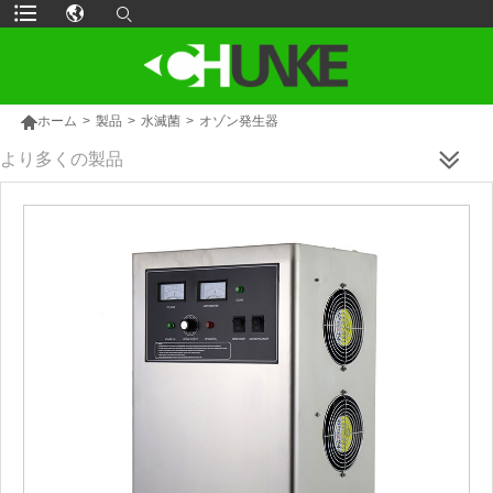

ホーム
>
製品
>
水滅菌
>
オゾン発生器
より多くの製品