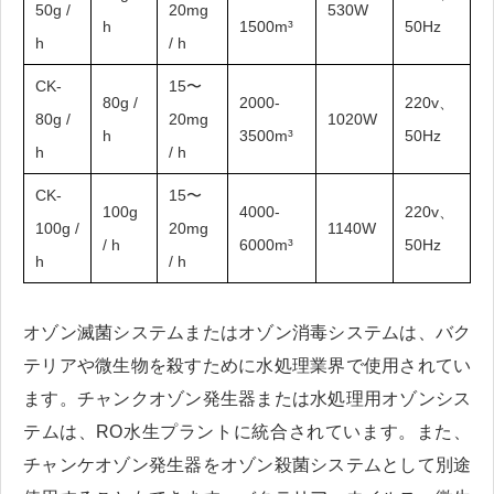
50g /
20mg
530W
h
1500m³
50Hz
h
/ h
CK-
15〜
80g /
2000-
220v、
80g /
20mg
1020W
h
3500m³
50Hz
h
/ h
CK-
15〜
100g
4000-
220v、
100g /
20mg
1140W
/ h
6000m³
50Hz
h
/ h
オゾン滅菌システムまたはオゾン消毒システムは、バク
テリアや微生物を殺すために水処理業界で使用されてい
ます。チャンクオゾン発生器または水処理用オゾンシス
テムは、RO水生プラントに統合されています。また、
チャンケオゾン発生器をオゾン殺菌システムとして別途