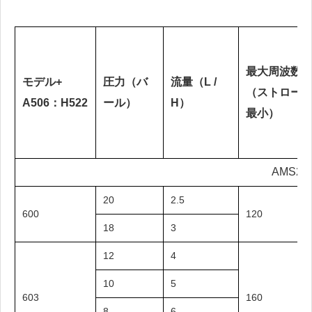
最大周波数
モデル+
圧力（バ
流量（L /
（ストローク
A506：H522
ール）
H）
最小）
AMS20
20
2.5
600
120
18
3
12
4
10
5
603
160
8
6