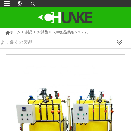

ホーム
>
製品
>
水滅菌
>
化学薬品供給システム
より多くの製品