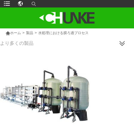

ホーム
>
製品
>
水処理における膜ろ過プロセス
より多くの製品