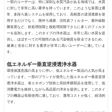
一部のユーザーは、特に深刻な水質汚染がある地域では、水質
に対して非常に高い要求を持っています。このような装置は通
常、多段ろ過システムを採用しており、高精度の逆浸透膜を使
用するだけでなく、限外ろ過膜、活性炭フィルター、紫外線殺
菌装置など、前処理段階と後処理段階でさらに多くのフィルタ
ーを追加します。このタイプの浄水器は、非常に高い水質を提
供し、ほぼすべての可能性のある汚染物質を除去できるため、
健康と安全に対する要求が非常に高いユーザーに適していま
す。
低エネルギー垂直逆浸透浄水器
環境保護意識の高まりに伴い、低エネルギー製品の人気が高ま
っています。一部のブランドが発売した低エネルギー垂直逆浸
透浄水器は、省エネポンプ技術と高効率膜部品を使用して、低
消費電力を維持しながら高品質の浄水を提供します。このタイ
プの機器は長期使用に適しており、運用コストが低く、経済的
です。