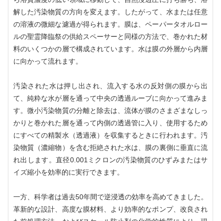
解した汚染物質の方向を変えます。したがって、水または任意
の溶液の微細な濾過が得られます。膜は、ペーパータオルロー
ルの聖霊降臨祭の供給スペーサーと同様の方法で、巻かれた材
料のいくつかの層で構成されています。水は膜の外層から内層
に向かって流れます。
汚染された水は押し出され、流入する水の反対側の膜から出
て、純粋な水が層を通って中央の透過ルーブに向かって進みま
す。微小汚染物質の分離と除去は、流体が膜のさまざまなしっ
かりと巻かれた層を通って内側の透過管に入り、使用するため
にすべての精製水（透過液）を収集するときに行われます。汚
染物質（濃縮物）を含む拒絶された水は、膜の裏側に垂直に流
れ出します。直径0.001ミクロンの汚染物質のひずみまたはサ
イズ縮小を効率的に実行できます。
一方、科学者は過去50年間で逆浸透の効率を高めてきました。
革新的な設計、高度な膜材料、より効率的なポンプ、改良され