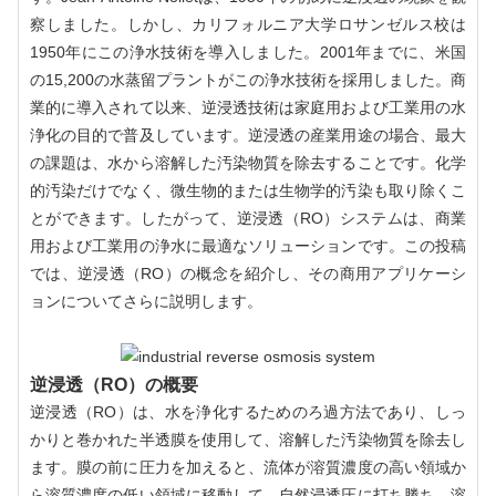
察しました。しかし、カリフォルニア大学ロサンゼルス校は
1950年にこの浄水技術を導入しました。2001年までに、米国
の15,200の水蒸留プラントがこの浄水技術を採用しました。商
業的に導入されて以来、逆浸透技術は家庭用および工業用の水
浄化の目的で普及しています。逆浸透の産業用途の場合、最大
の課題は、水から溶解した汚染物質を除去することです。化学
的汚染だけでなく、微生物的または生物学的汚染も取り除くこ
とができます。したがって、逆浸透（RO）システムは、商業
用および工業用の浄水に最適なソリューションです。この投稿
では、逆浸透（RO）の概念を紹介し、その商用アプリケーシ
ョンについてさらに説明します。
逆浸透（RO）の概要
逆浸透（RO）は、水を浄化するためのろ過方法であり、しっ
かりと巻かれた半透膜を使用して、溶解した汚染物質を除去し
ます。膜の前に圧力を加えると、流体が溶質濃度の高い領域か
ら溶質濃度の低い領域に移動して、自然浸透圧に打ち勝ち、溶