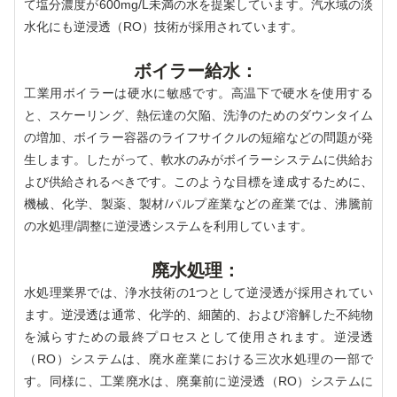
て塩分濃度が600mg/L未満の水を提案しています。汽水域の淡
水化にも逆浸透（RO）技術が採用されています。
ボイラー給水：
工業用ボイラーは硬水に敏感です。高温下で硬水を使用する
と、スケーリング、熱伝達の欠陥、洗浄のためのダウンタイム
の増加、ボイラー容器のライフサイクルの短縮などの問題が発
生します。したがって、軟水のみがボイラーシステムに供給お
よび供給されるべきです。このような目標を達成するために、
機械、化学、製薬、製材/パルプ産業などの産業では、沸騰前
の水処理/調整に逆浸透システムを利用しています。
廃水処理：
水処理業界では、浄水技術の1つとして逆浸透が採用されてい
ます。逆浸透は通常、化学的、細菌的、および溶解した不純物
を減らすための最終プロセスとして使用されます。逆浸透
（RO）システムは、廃水産業における三次水処理の一部で
す。同様に、工業廃水は、廃棄前に逆浸透（RO）システムに