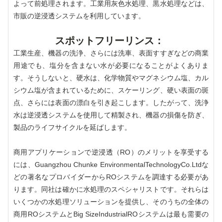
よって前処理されます。工業用灰色水処理、黒水処理などは、
市販の逆浸透システムを利用しています。
スポットフリーリンス：
工業生産、機器の洗浄、さらには洗車、表面すすぎなどの商業
用途でも、塩分を含まない水が必要になることがよくありま
す。そうしないと、硬水は、化学物質やマグネシウム塩、カル
シウム塩が含まれているために、スケーリング、硬い表面の斑
点、さらには表面の漂白を引き起こします。したがって、洗浄
水は逆浸透システムを使用して精製され、機器の損傷を防ぎ、
製品のライフサイクルを延ばします。
商用アプリケーションで逆浸透（RO）のメリットを享受する
には、Guangzhou Chunke EnvironmentalTechnologyCo.Ltdな
どの著名なプロバイダーからROシステムを調達する必要があ
ります。同社は確かに水処理のスペシャリストです。それらは
いくつかの水処理ソリューションを提供し、そのうちの全体の
商用ROシステムとBig SizeIndustrialROシステムは最も需要の