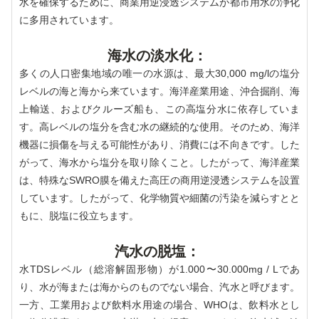
水を確保するために、商業用逆浸透システムが都市用水の浄化
に多用されています。
海水の淡水化：
多くの人口密集地域の唯一の水源は、最大30,000 mg/lの塩分
レベルの海と海から来ています。海洋産業用途、沖合掘削、海
上輸送、およびクルーズ船も、この高塩分水に依存していま
す。高レベルの塩分を含む水の継続的な使用。そのため、海洋
機器に損傷を与える可能性があり、消費には不向きです。した
がって、海水から塩分を取り除くこと。したがって、海洋産業
は、特殊なSWRO膜を備えた高圧の商用逆浸透システムを設置
しています。したがって、化学物質や細菌の汚染を減らすとと
もに、脱塩に役立ちます。
汽水の脱塩：
水TDSレベル（総溶解固形物）が1.000〜30.000mg / Lであ
り、水が海または海からのものでない場合、汽水と呼びます。
一方、工業用および飲料水用途の場合、WHOは、飲料水とし