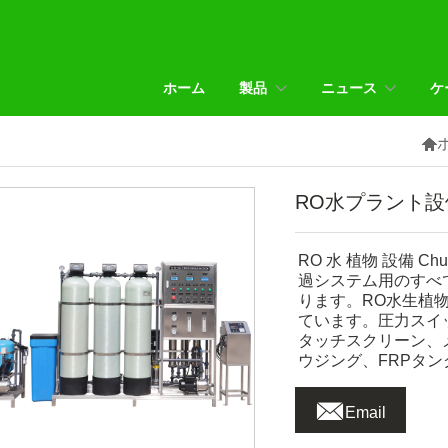
ホーム
製品
ニュース
ケ

RO水プラント設
RO 水 植物 設備 
過システム用のすべ
ります。RO水生植
ています。圧力スイ
タッチスクリーン、
ウジング、FRPタ

Email