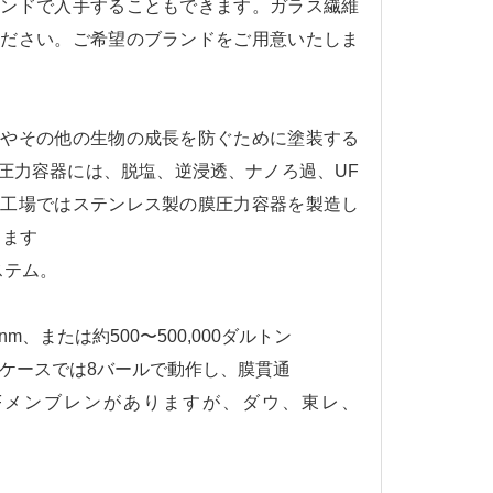
ランドで入手することもできます。ガラス繊維
ください。ご希望のブランドをご用意いたしま
類やその他の生物の成長を防ぐために塗装する
圧力容器には、脱塩、逆浸透、ナノろ過、UF
当工場ではステンレス製の膜圧力容器を製造し
ります
ステム。
m、または約500〜500,000
ダルトン
なケースでは8バールで動作し、
膜貫通
Fメンブレンがありますが、ダウ、東レ、