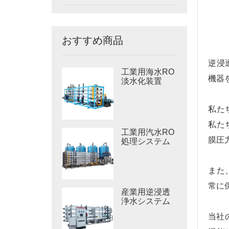
おすすめ商品
逆浸
工業用海水RO
機器
淡水化装置
私た
私た
工業用汽水RO
膜圧
処理システム
また
常に
産業用逆浸透
浄水システム
当社