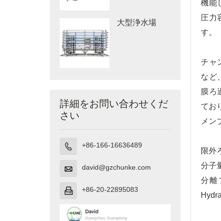
機能
圧力
大型浄水場
す。
チャ
など
膜ろ
詳細をお問い合わせくだ
てお
さい
メン
+86-166-16636489

限外
分子
david@gzchunke.com

分離
+86-20-22895083

Hyd