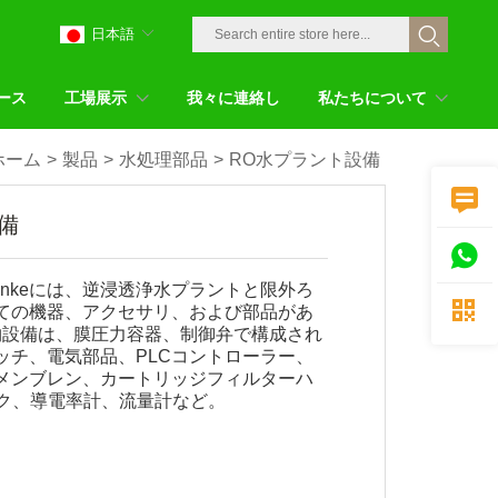
日本語
ース
工場展示
我々に連絡し
私たちについて
ホーム
>
製品
>
水処理部品
>
RO水プラント設備

備

Chunkeには、逆浸透浄水プラントと限外ろ

ての機器、アクセサリ、および部品があ
物設備は、膜圧力容器、制御弁で構成され
ッチ、電気部品、PLCコントローラー、
メンブレン、カートリッジフィルターハ
ンク、導電率計、流量計など。