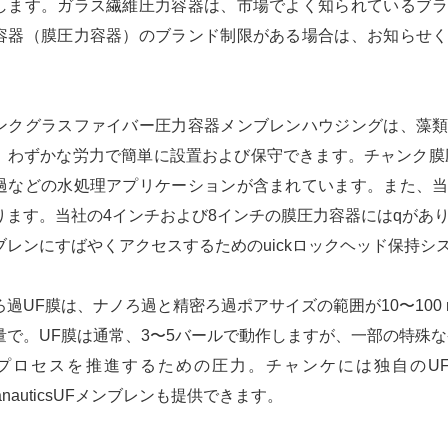
します。ガラス繊維圧力容器は、市場でよく知られているブ
容器（膜圧力容器）のブランド制限がある場合は、お知らせ
ンクグラスファイバー圧力容器メンブレンハウジングは、藻
、わずかな労力で簡単に設置および保守できます。チャンク膜
過などの水処理アプリケーションが含まれています。また、
ります。当社の4インチおよび8インチの膜圧力容器にはqがあ
ブレンにすばやくアクセスするためのuickロックヘッド保持シ
ろ過UF膜は、ナノろ過と
精密ろ過
ポアサイズの範囲が10〜100 n
量で。UF膜は通常、3〜5バールで動作しますが、一部の特殊
プロセスを推進するための圧力。チャンケには独自のU
ranauticsUFメンブレンも提供できます。