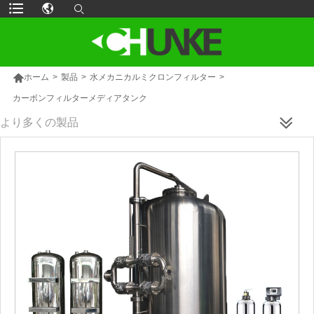

ホーム
>
製品
>
水メカニカルミクロンフィルター
>
カーボンフィルターメディアタンク
より多くの製品