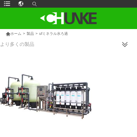

ホーム
>
製品
>
ufミネラル水ろ過
より多くの製品