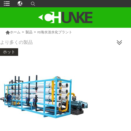

ホーム
>
製品
>
ro海水淡水化プラント
より多くの製品
ホット