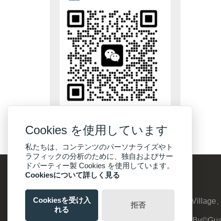
Cookies を使用しています
私たちは、コンテンツのパーソナライズやト
ラフィックの分析のために、独自およびサー
ドパーティー製 Cookies を使用しています。
Cookiesについて詳しく見る
Cookiesを受け入
アドレス :
No：8、Suyuanzhuang、Qinghu Village、J
拒否
れる
CopyrightBy©Gua