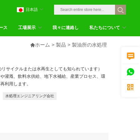
日本語
ース
工場展示
我々に連絡し
私たちについて

ホーム
>
製品
>
製油所の水処理

のリサイクルまたは水再生としても知られています）

業や灌漑、飲料水供給、地下水補給、産業プロセス、環
て再利用します。

水処理エンジニアリング会社