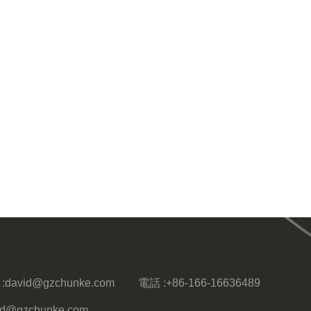
:
david@gzchunke.com
電話 :
+86-166-16636489
vid@gzchunke.com