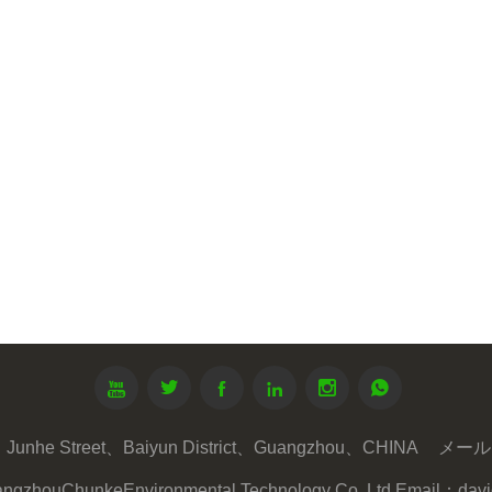






unhe Street、Baiyun District、Guangzhou、CHINA
メール 
ngzhouChunkeEnvironmental Technology Co. Ltd.Email：da