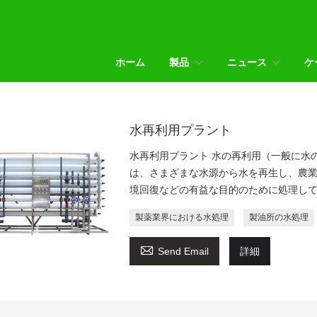
ホーム
製品
ニュース
ケ
水再利用プラント
水再利用プラント 水の再利用（一般に水
は、さまざまな水源から水を再生し、農
境回復などの有益な目的のために処理し
製薬業界における水処理
製油所の水処理

Send Email
詳細