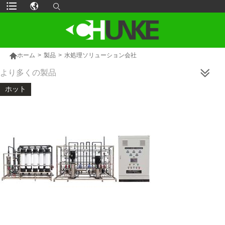

ホーム
>
製品
>
水処理ソリューション会社
より多くの製品
ホット