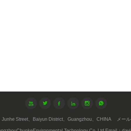






unhe Street、Baiyun District、Guangzhou、CHINA
メール 
ngzhouChunkeEnvironmental Technology Co. Ltd.Email：da