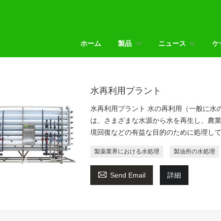
ホーム
製品
ニュース
ケ
水再利用プラント
水再利用プラント 水の再利用（一般に水
は、さまざまな水源から水を再生し、農
境回復などの有益な目的のために処理し
製薬業界における水処理
製油所の水処理

Send Email
詳細