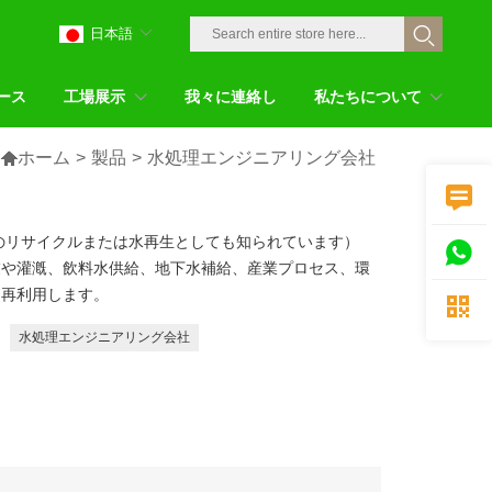
日本語
ース
工場展示
我々に連絡し
私たちについて

ホーム
>
製品
>
水処理エンジニアリング会社

のリサイクルまたは水再生としても知られています）

業や灌漑、飲料水供給、地下水補給、産業プロセス、環
て再利用します。

水処理エンジニアリング会社