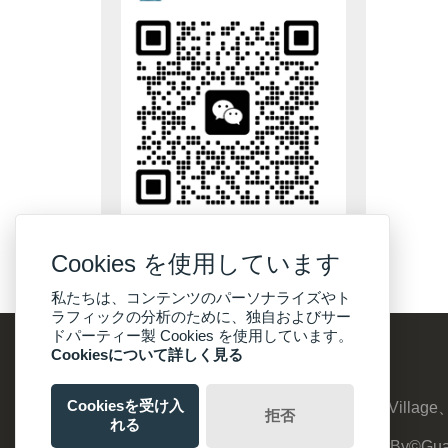
Cookies を使用しています
私たちは、コンテンツのパーソナライズやト
ラフィックの分析のために、独自およびサー
ドパーティー製 Cookies を使用しています。
Cookiesについて詳しく見る
Cookiesを受け入
アドレス :
No：8、Suyuanzhuang、Qinghu Village、J
拒否
れる
CopyrightBy©Gua