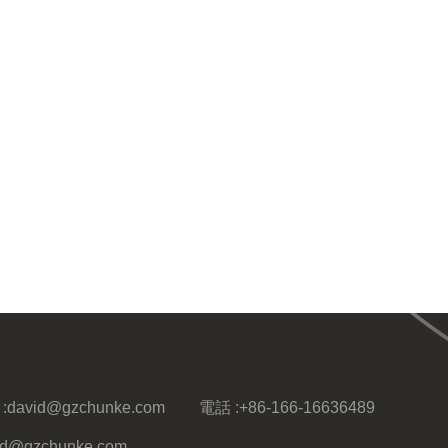
:
david@gzchunke.com
電話 :
+86-166-16636489
vid@gzchunke.com