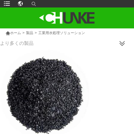

ホーム
>
製品
>
工業用水処理ソリューション
より多くの製品