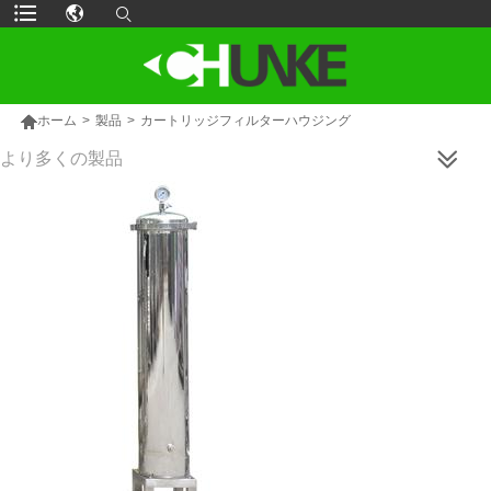

ホーム
>
製品
>
カートリッジフィルターハウジング
より多くの製品