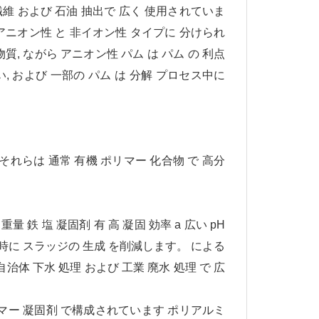
, 繊維 および 石油 抽出で 広く 使用されていま
, アニオン性 と 非イオン性 タイプに 分けられ
質, ながら アニオン性 パム は パム の 利点
い, および 一部の パム は 分解 プロセス中に
それらは 通常 有機 ポリマー 化合物 で 高分
重量 鉄 塩 凝固剤 有 高 凝固 効率 a 広い pH
 同時に スラッジの 生成 を削減します。 による
自治体 下水 処理 および 工業 廃水 処理 で 広
リマー 凝固剤 で構成されています ポリアルミ