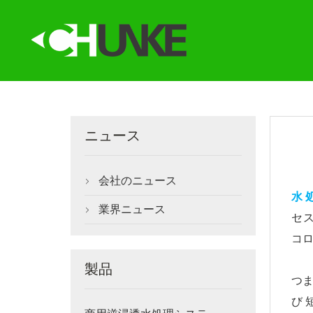
ニュース
会社のニュース

水 
業界ニュース

セス
コロ
製品
つま
び 