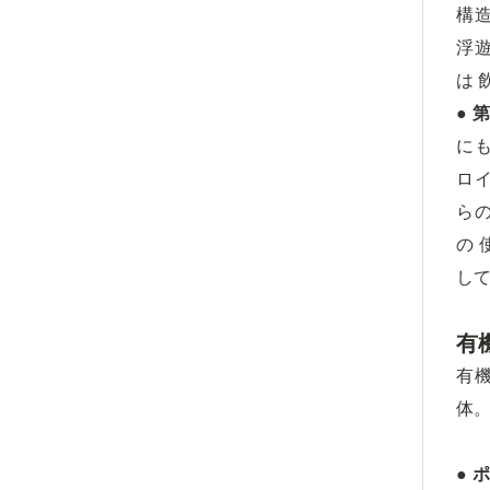
構造
浮遊
は 
● 
にも
ロイ
らの
の 
して
有
有機
体
● 