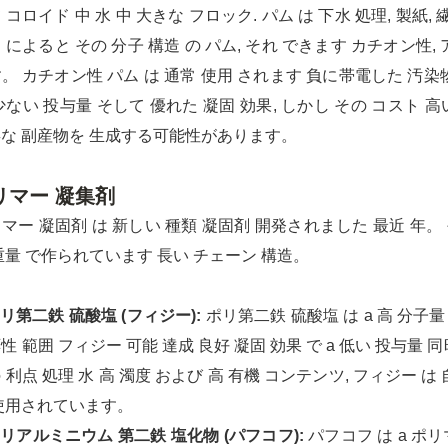
 コロイド 中 水 中 大きな フロック. パム は 下水 処理, 製紙
 によると その 分子 構造 の パム, それ できます カチオン性
。 カチオン性 パム は 通常 使用 されます 負に帯電した 汚染物
少ない 投与量 そして 優れた 凝固 効果, しかし その コスト 高
な 副産物を 生成する可能性があります。
リマー 凝集剤
マー 凝固剤 は 新しい 種類 凝固剤 開発されました 最近 年。 
重量 で作られています 長い チェーン 構造。
ポリ第二鉄 硫酸塩 (フィジー):
ポリ第二鉄 硫酸塩 は a 高 分子量 
性 範囲 フィジー 可能 達成 良好 凝固 効果 で a 低い 投与量
 利点 処理 水 高 濁度 および 高 有機 コンテンツ, フィジー は 
使用されています。
ポリアルミニウム 第二鉄 塩化物 (パフコフ):
パフコフ は a ポ