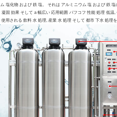
ム 塩化物 および 鉄 塩。 それは アルミニウム 塩 および 鉄 
 凝固 効果 そして a 幅広い 応用範囲 パフコフ 性能 処理 低温,
 使用される 飲料 水 処理, 産業 水 処理 そして 都市 下水 処