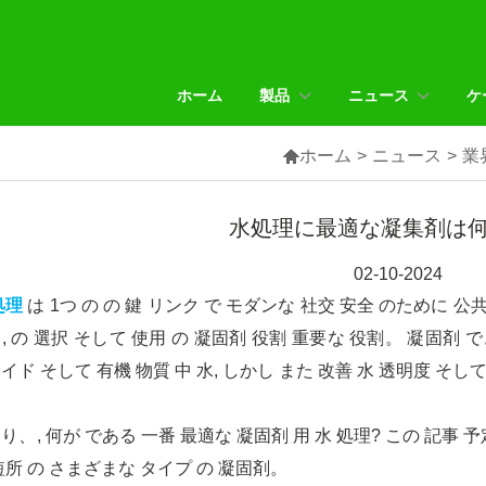
ホーム
製品
ニュース
ケ

ホーム
>
ニュース
>
業
水処理に最適な凝集剤は何
02-10-2024
処理
は 1つ の の 鍵 リンク で モダンな 社交 安全 のために 公共
, の 選択 そして 使用 の 凝固剤 役割 重要な 役割。 凝固剤 
イド そして 有機 物質 中 水, しかし また 改善 水 透明度 そして
り、, 何が である 一番 最適な 凝固剤 用 水 処理? この 記事 予
短所 の さまざまな タイプ の 凝固剤。