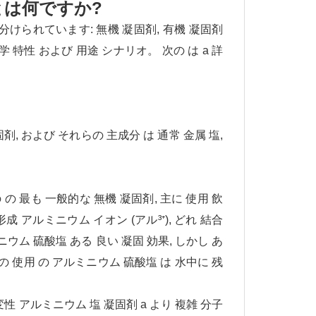
とは何ですか?
 分けられています: 無機 凝固剤, 有機 凝固剤
 特性 および 用途 シナリオ。 次の は a 詳
剤, および それらの 主成分 は 通常 金属 塩,
 の 最も 一般的な 無機 凝固剤, 主に 使用 飲
成 アルミニウム イオン (アル³⁺), どれ 結合
ニウム 硫酸塩 ある 良い 凝固 効果, しかし あ
 その 使用 の アルミニウム 硫酸塩 は 水中に 残
変性 アルミニウム 塩 凝固剤 a より 複雑 分子