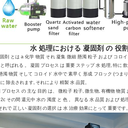
水 処理における 凝固剤 の 役割
凝固剤 とは a 化学 物質 それ 凝集 微細 懸濁 粒子 および コ
と呼ばれる 。 凝固 プロセス は 重要 ステップ 水 処理, 特に 
 懸濁 物質 そして コロイド 水中で 素早く 形成 フロック (つまり、
に 除去されます, それにより 精製 水 品質。
 プロセス の 主な 目的 は、 微粒子 粒子, 微生物, 有機物 物
2c その間 還元中 水の 濁度 と 色 。 異なる 水 品質 および 処
 それで 正しい 凝固剤 の選択 は 水 治療 効果にとって 重要です