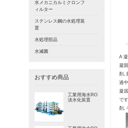
水メカニカルミクロンフ
ィルター
ステンレス鋼の水処理装
置
水処理部品
水滅菌
A 
凝固
剤,
おすすめ商品
過中
凝固
工業用海水RO
です
淡水化装置
剤,