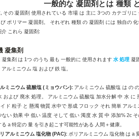
一般的な 凝固剤とは 種類 
, その 凝固剤 使用されている 市場 は 主に 3つの カテゴリに
び ポリマー 凝固剤。 それぞれ 種類 の 凝固剤 には 独自の 化学
紹介 これら 凝固剤:
機 凝集剤
 凝集剤 は 1つ のうち 最も 一般的に 使用されます
水 処理
凝固
 アルミニウム 塩 および 鉄 塩。
アルミニウム 硫酸塩 (ミョウバン):
アルミニウム 硫酸塩 は の の
水 および 廃水 処理。 アルミニウム 硫酸塩 加水分解 中 水 に 形
イド 粒子 と 懸濁 物質 水中で 形成 フロック それ 簡単 アルミ
少ない 効果 中 低い 温度 そして 低い 濁度 水 質 中 添加% 2c
する a 特定の 量 を引き起こす可能性がある 人間＋健康。
ポリアルミニウム 塩化物 (PAC):
ポリアルミニウム 塩化物 は a 