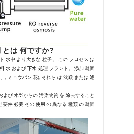
 とは 何ですか?
ロイド 水中 より大きな 粒子。 この プロセス は
飲料 水 および 下水 処理 プラント。 添加 凝固
, ミョウバン 花), それら は 沈殿 または 濾
質 および 水%からの 汚染物質 を 除去すること
理 要件 必要 その 使用 の 異なる 種類 の 凝固
。