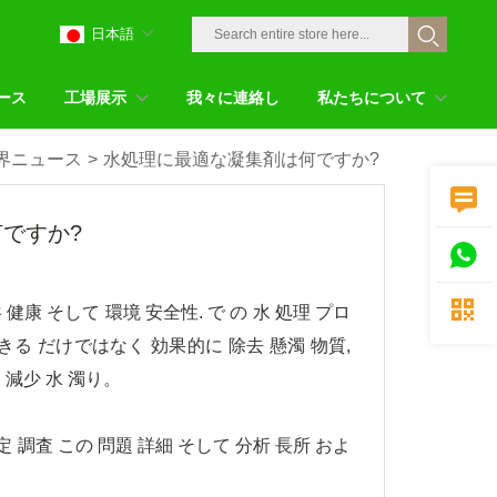
日本語
ース
工場展示
我々に連絡し
私たちについて
界ニュース
>
水処理に最適な凝集剤は何ですか?

ですか?


 健康 そして 環境 安全性. で の 水 処理 プロ
できる だけではなく 効果的に 除去 懸濁 物質,
 減少 水 濁り。
定 調査 この 問題 詳細 そして 分析 長所 およ