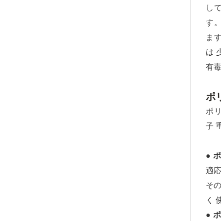
して
す。
ます
は 
有毒
ポ
ポリ
子 
● 
適応
その
く 
● 