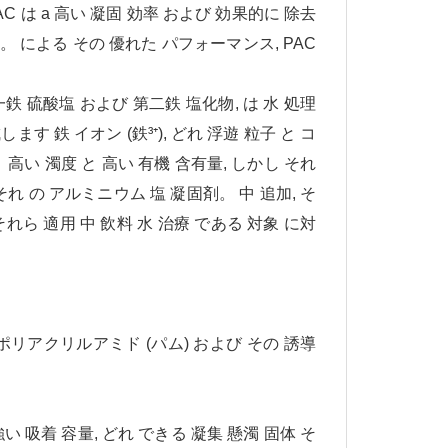
AC は a 高い 凝固 効率 および 効果的に 除去
。 による その 優れた パフォーマンス, PAC
一鉄 硫酸塩 および 第二鉄 塩化物, は 水 処理
 鉄 イオン (鉄³⁺), どれ 浮遊 粒子 と コ
 高い 濁度 と 高い 有機 含有量, しかし それ
それ の アルミニウム 塩 凝固剤。 中 追加, そ
 それら 適用 中 飲料 水 治療 である 対象 に対
む ポリアクリルアミド (パム) および その 誘導
強い 吸着 容量, どれ できる 凝集 懸濁 固体 そ