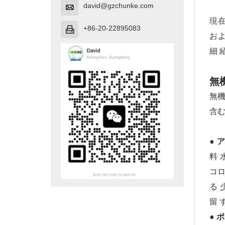
david@gzchunke.com

現在
+86-20-22895083

およ
細 
無
無機
含む
● 
料 
コロ
る 
留 
● 