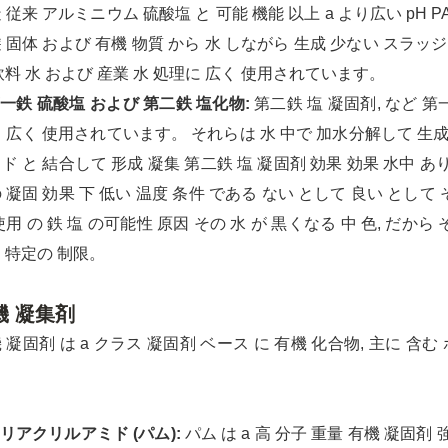
 従来 アルミニウム 硫酸塩 と 可能 機能 以上 a より広い pH P
 固体 および 有機 物質 から 水 しながら 生成 少ない スラッジ
飲料 水 および 産業 水 処理に 広く 使用されています。
第一鉄 硫酸塩 および 第二鉄 塩化物:
第二鉄 塩 凝固剤, など 第
 広く 使用されています。 それらは 水 中で 加水分解して 生成します
ド と 結合して 形成 凝集 第二鉄 塩 凝固剤 効果 効果 水中 あり
 凝固 効果 下 低い 温度 条件 である ない として 良い として 
使用 の 鉄 塩 の可能性 原因 その 水 が 黒くなる 中 色, だから
 特定の 制限。
機 凝集剤
 凝固剤 は a クラス 凝固剤 ベース に 有機 化合物, 主に 含
。
ポリアクリルアミド (パム):
パム は a 高 分子 重量 有機 凝固剤 