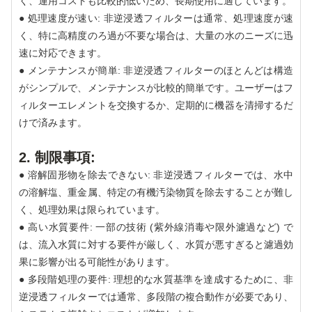
く、運用コストも比較的低いため、長期使用に適しています。
● 処理速度が速い: 非逆浸透フィルターは通常、処理速度が速
く、特に高精度のろ過が不要な場合は、大量の水のニーズに迅
速に対応できます。
● メンテナンスが簡単: 非逆浸透フィルターのほとんどは構造
がシンプルで、メンテナンスが比較的簡単です。ユーザーはフ
ィルターエレメントを交換するか、定期的に機器を清掃するだ
けで済みます。
2. 制限事項:
● 溶解固形物を除去できない: 非逆浸透フィルターでは、水中
の溶解塩、重金属、特定の有機汚染物質を除去することが難し
く、処理効果は限られています。
● 高い水質要件: 一部の技術 (紫外線消毒や限外濾過など) で
は、流入水質に対する要件が厳しく、水質が悪すぎると濾過効
果に影響が出る可能性があります。
● 多段階処理の要件: 理想的な水質基準を達成するために、非
逆浸透フィルターでは通常、多段階の複合動作が必要であり、