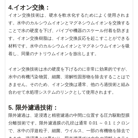
4.イオン交換：
イオン交換技術は、硬水を軟水化するためによく使用されま
す。水中のカルシウムイオンとマグネシウムイオンを交換する
ことで水の硬度を下げ、パイプや機器のスケール付着を防ぎま
す。イオン交換樹脂は、イオン交換反応を起こすことができる
材料です。水中のカルシウムイオンとマグネシウムイオンを吸
着し、同量のナトリウムイオンを放出します。
イオン交換技術は水の硬度を下げるのに非常に効果的ですが、
水中の有機汚染物質、細菌、溶解性固形物を除去することはで
きません。そのため、イオン交換は通常、他のろ過技術と組み
合わせて水処理システムのリンクとして使用されます。
5. 限外濾過技術：
限外濾過は、逆浸透と精密濾過の中間に位置する圧力駆動型膜
分離技術です。限外濾過膜の孔径は通常 0.01 ～ 0.1 ミクロン
で、水中の浮遊粒子、細菌、ウイルス、一部の有機物を除去で