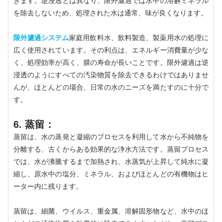
きます。逆浸透とは異なり、限外濾過では水中の溶解ミネラル
を除去しないため、処理された水は通常、味が良くなります。
限外濾過システム
家庭用飲料水、飲料製造、製薬用水の処理に
広く使用されています。その利点は、エネルギー消費量が少な
く、処理効率が高く、膜の寿命が長いことです。限外濾過は逆
浸透のようにすべての汚染物質を除去できるわけではありませ
んが、ほとんどの場合、日常の水のニーズを満たすのに十分で
す。
6. 蒸留：
蒸留は、水の蒸発と凝縮のプロセスを利用して水から不純物を
分離する、古くからある効果的な浄水方法です。蒸留プロセス
では、水が沸騰するまで加熱され、水蒸気が上昇して純水に凝
縮し、原水中の塩分、ミネラル、およびほとんどの有機物はヒ
ーター内に残ります。
蒸留は、細菌、ウイルス、重金属、溶解固形物など、水中のほ