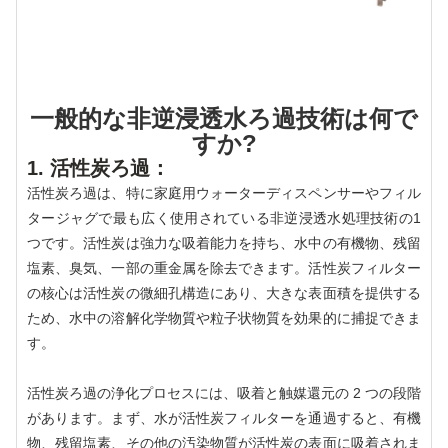
一般的な非逆浸透水ろ過技術は何で
すか?
1. 活性炭ろ過：
活性炭ろ過は、特に家庭用ウォーターディスペンサーやフィル
タージャグで最も広く使用されている非逆浸透水処理技術の1
つです。活性炭は強力な吸着能力を持ち、水中の有機物、残留
塩素、臭気、一部の重金属を除去できます。活性炭フィルター
の核心は活性炭の微細孔構造にあり、大きな表面積を提供する
ため、水中の溶解化学物質や粒子状物質を効果的に捕捉できま
す。
活性炭ろ過の浄化プロセスには、吸着と触媒還元の 2 つの段階
があります。まず、水が活性炭フィルターを通過すると、有機
物、残留塩素、その他の汚染物質が活性炭の表面に吸着されま