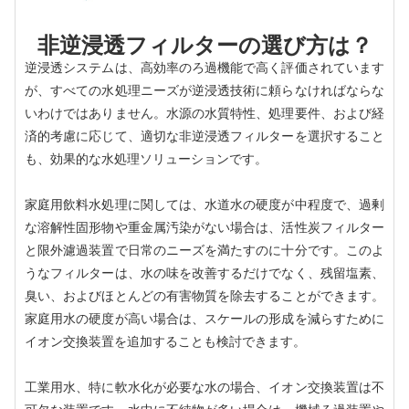
非逆浸透フィルターの選び方は？
逆浸透システムは、高効率のろ過機能で高く評価されています
が、すべての水処理ニーズが逆浸透技術に頼らなければならな
いわけではありません。水源の水質特性、処理要件、および経
済的考慮に応じて、適切な非逆浸透フィルターを選択すること
も、効果的な水処理ソリューションです。
家庭用飲料水処理に関しては、水道水の硬度が中程度で、過剰
な溶解性固形物や重金属汚染がない場合は、活性炭フィルター
と限外濾過装置で日常のニーズを満たすのに十分です。このよ
うなフィルターは、水の味を改善するだけでなく、残留塩素、
臭い、およびほとんどの有害物質を除去することができます。
家庭用水の硬度が高い場合は、スケールの形成を減らすために
イオン交換装置を追加することも検討できます。
工業用水、特に軟水化が必要な水の場合、イオン交換装置は不