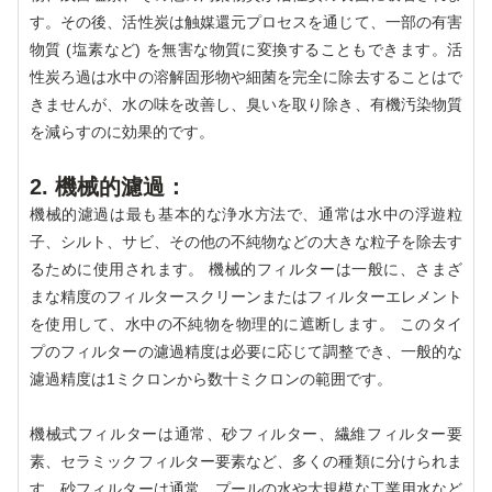
す。その後、活性炭は触媒還元プロセスを通じて、一部の有害
物質 (塩素など) を無害な物質に変換することもできます。活
性炭ろ過は水中の溶解固形物や細菌を完全に除去することはで
きませんが、水の味を改善し、臭いを取り除き、有機汚染物質
を減らすのに効果的です。
2. 機械的濾過：
機械的濾過は最も基本的な浄水方法で、通常は水中の浮遊粒
子、シルト、サビ、その他の不純物などの大きな粒子を除去す
るために使用されます。 機械的フィルターは一般に、さまざ
まな精度のフィルタースクリーンまたはフィルターエレメント
を使用して、水中の不純物を物理的に遮断します。 このタイ
プのフィルターの濾過精度は必要に応じて調整でき、一般的な
濾過精度は1ミクロンから数十ミクロンの範囲です。
機械式フィルターは通常、砂フィルター、繊維フィルター要
素、セラミックフィルター要素など、多くの種類に分けられま
す。砂フィルターは通常、プールの水や大規模な工業用水など