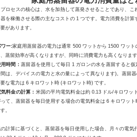
家庭用蒸留器の電力消費量はど
留プロセスの核心は、水を加熱して蒸発させることであり、こ
留器を稼働させる際の主なコストの 1 つです。電力消費を計
必要があります。
パワー:
家庭用蒸留器の電力は通常 500 ワットから 1500 
り、蒸留効率が高くなりますが、同時に消費電力も高くなりま
 使用時間：
蒸留器を使用して毎日 1 ガロンの水を蒸留すると仮定す
間は、デバイスの電力と水の量によって異なります)。蒸留器の電
要な電力は 6 キロワット時 (キロワット時) です。
 電気料金の計算：
米国の平均電気料金は約 0.13 ドル/キロワッ
って、蒸留器を毎日使用する場合の電気料金は 6 キロワット時 × 0
ます。
の計算に基づくと、蒸留器を毎日使用した場合、月々の電気代は 0.78