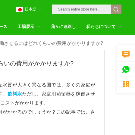
日本語
ース
工場展示
我々に連絡し
私たちについて
働させるにはどれくらいの費用がかかりますか?

らいの費用がかかりますか?


な水質が大きく異なる国では、多くの家庭が
す。
飲料水
ただし、家庭用蒸留器を稼働させ
のコストがかかります。
用がかかるのでしょうか？この記事では、さ