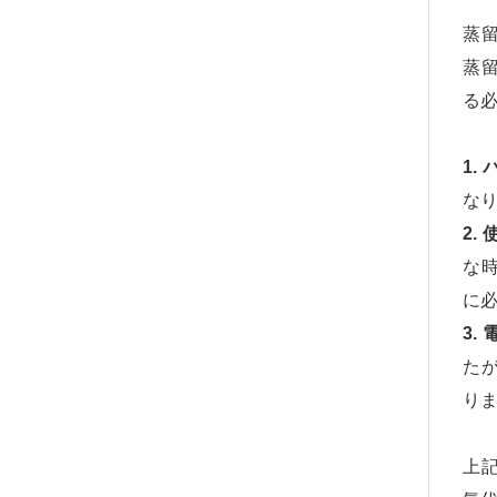
蒸
蒸
る
1. 
な
2.
な時
に必
3.
たが
り
上記