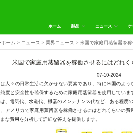
ホーム
製品
ニュース
ケ

ホーム
>
ニュース
>
業界ニュース
>
米国で家庭用蒸留器を稼
米国で家庭用蒸留器を稼働させるにはどれく
07-10-2024
質は人々の日常生活に欠かせない要素であり、特に米国のよう
の純度と安全性を確保するために家庭用蒸留器を使用していま
には、電気代、水道代、機器のメンテナンス代など、ある程度
は、アメリカで家庭用蒸留器を稼働させるにはどれくらいの費
ざまな費用を分析して詳細な答えを提供します。