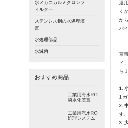
水メカニカルミクロンフ
運
ィルター
く
か
ステンレス鋼の水処理装
置
パ
水処理部品
水滅菌
蒸
ド、
ら 
おすすめ商品
1.
工業用海水RO
1 
淡水化装置
2.
工業用汽水RO
す
処理システム
3.