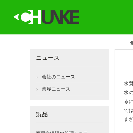
ニュース
会社のニュース

水
業界ニュース

水
る
で
製品
ま