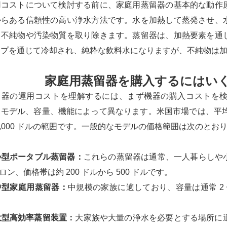
用コストについて検討する前に、家庭用蒸留器の基本的な動作
からある信頼性の高い浄水方法です。水を加熱して蒸発させ、
ら不純物や汚染物質を取り除きます。蒸留器は、加熱要素を通
イプを通じて冷却され、純粋な飲料水になりますが、不純物は
家庭用蒸留器を購入するにはい
留器の運用コストを理解するには、まず機器の購入コストを
モデル、容量、機能によって異なります。米国市場では、平均的
1,000 ドルの範囲です。一般的なモデルの価格範囲は次のとお
 小型ポータブル蒸留器：
これらの蒸留器は通常、一人暮らしや
ガロン、価格帯は約 200 ドルから 500 ドルです。
 中型家庭用蒸留器：
中規模の家族に適しており、容量は通常 2 〜 
。
 大型高効率蒸留装置：
大家族や大量の浄水を必要とする場所に適