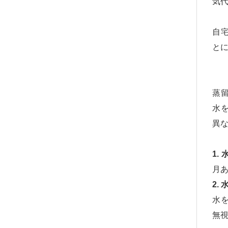
気代
自
と
蒸
水を
異
1.
月あ
2.
水を
無