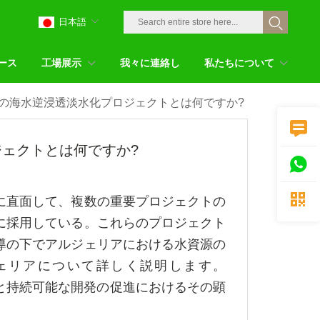
日本語
ース
工場展示
我々に連絡し
私たちについて
の海水逆浸透淡水化プロジェクトとは何ですか?

ェクトとは何ですか?


に直面して、複数の重要プロジェクトの
に採用している。これらのプロジェクト
導の下でアルジェリアにおける水資源の
ェリアについて詳しく説明します。
と持続可能な開発の促進におけるその顕