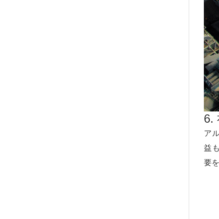
6
ア
益
要