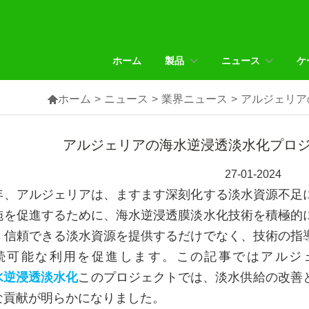
ホーム
製品
ニュース
ケ

ホーム
>
ニュース
>
業界ニュース
>
アルジェリア
アルジェリアの海水逆浸透淡水化プロジ
27-01-2024
年、アルジェリアは、ますます深刻化する淡水資源不足
施を促進するために、海水逆浸透膜淡水化技術を積極的
、信頼できる淡水資源を提供するだけでなく、技術の指
続可能な利用を促進します。この記事ではアルジ
水逆浸透淡水化
このプロジェクトでは、淡水供給の改善
な貢献が明らかになりました。