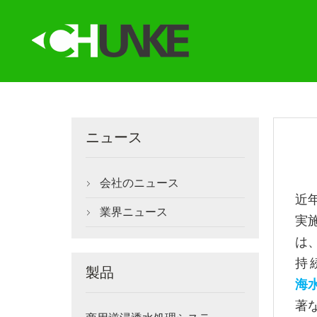
ニュース
会社のニュース

近
業界ニュース

実
は
持
製品
海
著