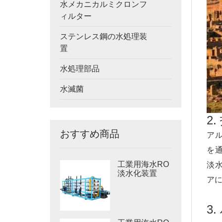
水メカニカルミクロンフ
ィルター
ステンレス鋼の水処理装
置
水処理部品
水滅菌
2
おすすめ商品
ア
を
工業用海水RO
淡
淡水化装置
ア
3