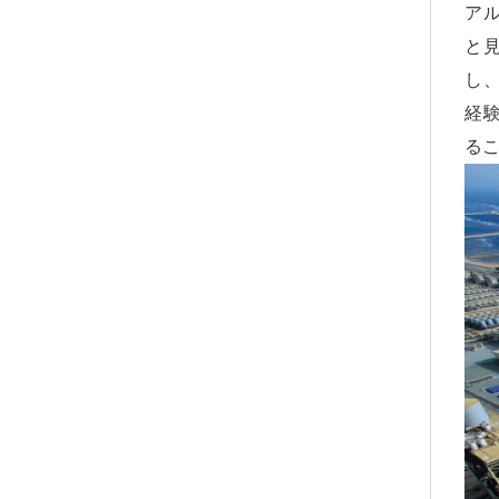
ア
と
し
経
る