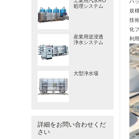
工業用汽水RO
ハ
処理システム
規
技
化
産業用逆浸透
利
浄水システム
大型浄水場
詳細をお問い合わせくだ
さい