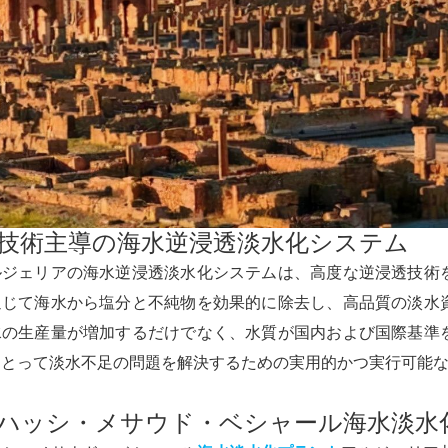
. 技術主導の海水逆浸透淡水化システム
ルジェリアの海水逆浸透淡水化システムは、高度な逆浸透技術
通じて海水から塩分と不純物を効果的に除去し、高品質の淡水
水の生産量が増加するだけでなく、水質が国内および国際基準
にとって淡水不足の問題を解決するための実用的かつ実行可能
. ハッシ・メサウド・ベシャール海水淡