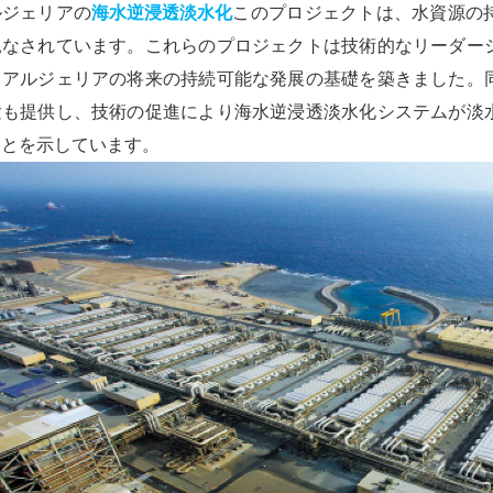
ルジェリアの
海水逆浸透淡水化
このプロジェクトは、水資源の
見なされています。これらのプロジェクトは技術的なリーダー
、アルジェリアの将来の持続可能な発展の基礎を築きました。
験も提供し、技術の促進により海水逆浸透淡水化システムが淡
ことを示しています。