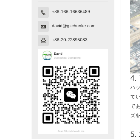
+86-166-16636489

david@gzchunke.com

+86-20-22895083

4
ハッ
て
で
ズ
5