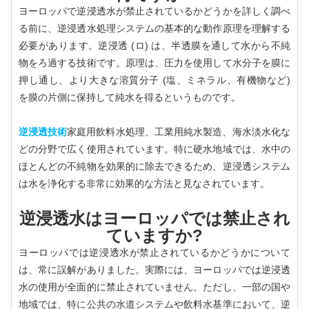
ヨーロッパで逆浸透水が禁止されているかどうかを詳しく調べ
る前に、逆浸透水処理システムの基本的な動作原理を理解する
必要があります。逆浸透 (ロ) は、半透膜を通して水から不純
物をろ過する技術です。原理は、圧力を使用して水分子を膜に
押し通し、より大きな溶質分子 (塩、ミネラル、有機物など)
を膜の片側に保持して純水を得るというものです。
逆浸透技術
家庭用飲料水処理、工業用純水製造、海水淡水化な
どの分野で広く使用されています。特に硬水地域では、水中の
ほとんどの不純物を効果的に除去できるため、逆浸透システム
は水を浄化する非常に効果的な方法と見なされています。
逆浸透水はヨーロッパでは禁止され
ていますか?
ヨーロッパでは逆浸透水が禁止されているかどうかについて
は、常に誤解がありました。実際には、ヨーロッパでは逆浸透
水の使用が全面的に禁止されていません。ただし、一部の国や
地域では、特に公共の水道システムや飲料水基準において、逆