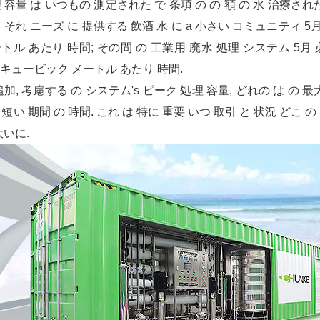
 容量 は いつもの 測定された で 条項 の の 額 の 水 治療された
 それ ニーズ に 提供する 飲酒 水 に a 小さい コミュニティ 5月
トル あたり 時間; その間 の 工業用 廃水 処理 システム 5月 
0 キュービック メートル あたり 時間.
追加, 考慮する の システム's ピーク 処理 容量, どれの は の 
a 短い 期間 の 時間. これ は 特に 重要 いつ 取引 と 状況 どこ
大いに.