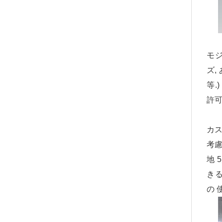
モジ
ズ,
等.
許可
カス
考慮
地 
きる
の 