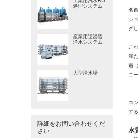
工業用汽水RO
処理システム
名
シ
グ
産業用逆浸透
浄水システム
こ
満
過
大型浄水場
ニ
コ
す
詳細をお問い合わせくだ
水
さい