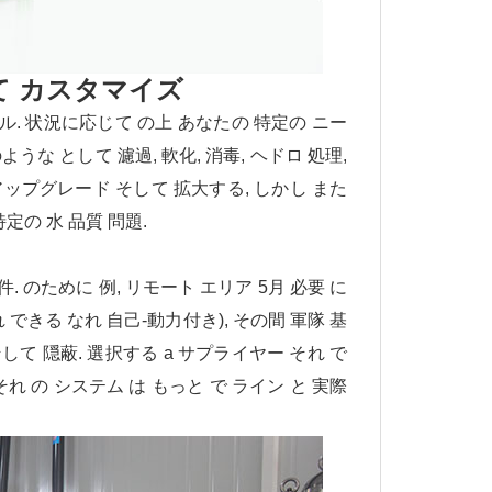
して カスタマイズ
ル. 状況に応じて の上 あなたの 特定の ニー
うな として 濾過, 軟化, 消毒, ヘドロ 処理,
に アップグレード そして 拡大する, しかし また
定の 水 品質 問題.
. のために 例, リモート エリア 5月 必要 に
 できる なれ 自己-動力付き), その間 軍隊 基
そして 隠蔽. 選択する a サプライヤー それ で
れ の システム は もっと で ライン と 実際