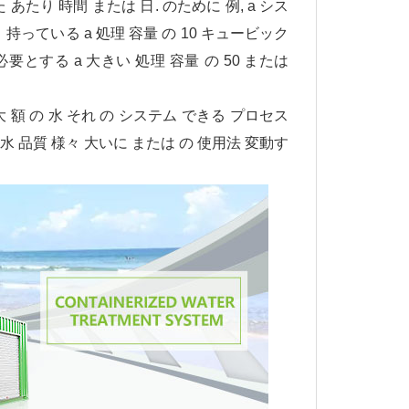
 あたり 時間 または 日. のために 例, a シス
 持っている a 処理 容量 の 10 キュービック
必要とする a 大きい 処理 容量 の 50 または
最大 額 の 水 それ の システム できる プロセス
 の 水 品質 様々 大いに または の 使用法 変動す