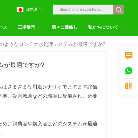
日本語
ース
工場展示
我々に連絡し
私たちについて
のようなコンテナ水処理システムが最適ですか?

ムが最適ですか?


ムはさまざまな用途シナリオでますます評価
基地、災害救助などの環境に配備され、必要
ため、消費者や購入者はどのシステムが最適
す。