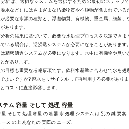
質分析は、適切なシステムを選択するための最初のステップ
、廃水など）にはさまざまな汚染物質や不純物が含まれている
理が必要な水源の種類と、浮遊物質、有機物、重金属、細菌、
要があります。
質分析の結果に基づいて、必要な水処理プロセスを決定できま
れている場合は、逆浸透システムが必要になることがあります
たは精密濾過システムが必要になります。水中に有機物や臭い
ことがあります。
理の目標も重要な考慮事項です。飲料水基準に合わせて水を処
でよいですか? 廃水をリサイクルして再利用する必要がありま
さとコストに直接影響します。
ステム 容量 そして 処理 容量
容量 そして 処理 容量 の 容器 水 処理 システム は 別の 鍵 要素.
ベース の上 あなたの 実際の ニーズ.