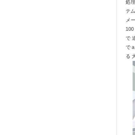
処理
テム
メー
10
で 
で 
る 