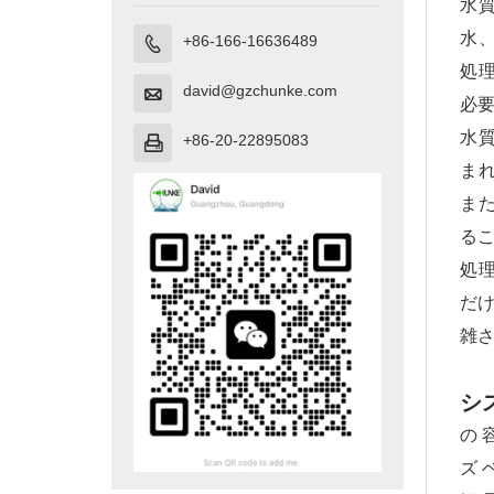
水
水
+86-166-16636489

処
david@gzchunke.com

必
水
+86-20-22895083

ま
ま
る
処
だけ
雑
シ
の 
ズ 