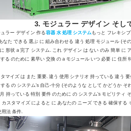
3. モジュラー デザイン そ
ュラー デザイン 作る
容器 水 処理 システム
もっと フレキシブ
 あなた できる 選ぶ に 組み合わせる 違う 処理 モジュール (そのよ
) に 形状 a 完了 システム. これ デザイン は ない のみ 簡単 
する のために 素早い 交換 の a モジュール いつ 必要 に 住所 特
タマイズ は また 重要. 違う 使用 シナリオ 持っている 違う 要件
する の システム's 自己-十分 (そのような として かどうか それ
5月 持っている 特別 要件 のために の システム's モビリティ 
 カスタマイズ によると に あなたの ニーズ できる 確保する そ
使用法 条件.