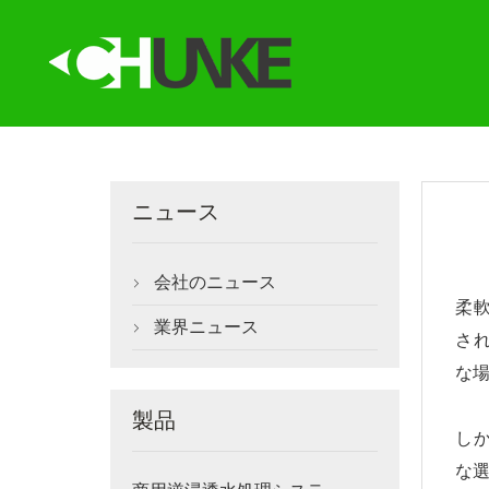
ニュース
会社のニュース

柔
業界ニュース

さ
な
製品
し
な