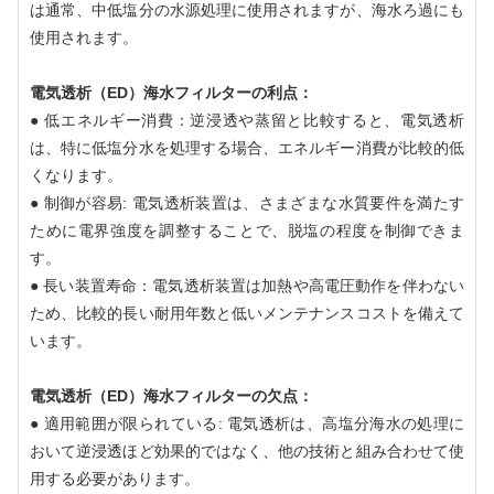
は通常、中低塩分の水源処理に使用されますが、海水ろ過にも
使用されます。
電気透析（ED）海水フィルターの利点：
● 低エネルギー消費：逆浸透や蒸留と比較すると、電気透析
は、特に低塩分水を処理する場合、エネルギー消費が比較的低
くなります。
● 制御が容易: 電気透析装置は、さまざまな水質要件を満たす
ために電界強度を調整することで、脱塩の程度を制御できま
す。
● 長い装置寿命：電気透析装置は加熱や高電圧動作を伴わない
ため、比較的長い耐用年数と低いメンテナンスコストを備えて
います。
電気透析（ED）海水フィルターの欠点：
● 適用範囲が限られている: 電気透析は、高塩分海水の処理に
おいて逆浸透ほど効果的ではなく、他の技術と組み合わせて使
用​​する必要があります。