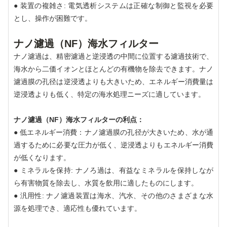
● 装置の複雑さ: 電気透析システムは正確な制御と監視を必要
とし、操作が困難です。
ナノ濾過（NF）海水フィルター
ナノ濾過は、精密濾過と逆浸透の中間に位置する濾過技術で、
海水から二価イオンとほとんどの有機物を除去できます。ナノ
濾過膜の孔径は逆浸透よりも大きいため、エネルギー消費量は
逆浸透よりも低く、特定の海水処理ニーズに適しています。
ナノ濾過（NF）海水フィルターの利点：
● 低エネルギー消費：ナノ濾過膜の孔径が大きいため、水が通
過するために必要な圧力が低く、逆浸透よりもエネルギー消費
が低くなります。
● ミネラルを保持: ナノろ過は、有益なミネラルを保持しなが
ら有害物質を除去し、水質を飲用に適したものにします。
● 汎用性: ナノ濾過装置は海水、汽水、その他のさまざまな水
源を処理でき、適応性も優れています。