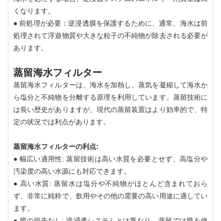
くなります。
● 前処理が必要：逆浸透膜を保護するために、通常、海水は前
処理されて浮遊物質や大きな粒子の不純物が除去される必要が
あります。
蒸留海水フィルター
蒸留海水フィルターは、海水を加熱し、蒸気を凝縮して海水か
ら塩分と不純物を分離する原理を利用しています。蒸留技術に
は長い歴史がありますが、現代の蒸留装置はより効率的で、特
定の状況では利点があります。
蒸留海水フィルターの利点:
● 幅広い適用性: 蒸留技術は高い水質を必要とせず、高塩分や
汚染度の高い水源にも対応できます。
● 高い水質: 蒸留水は塩分や不純物がほとんど含まれておら
ず、非常に純粋で、飲用やその他の需要の高い用途に適してい
ます。
● 膜の損失なし: 逆浸透システムとは異なり、蒸留では膜を使