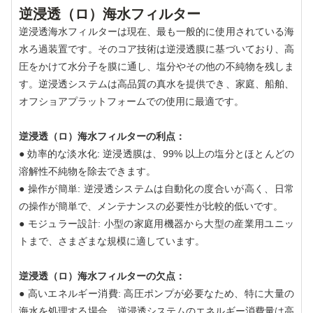
逆浸透（ロ）海水フィルター
逆浸透海水フィルターは現在、最も一般的に使用されている海
水ろ過装置です。そのコア技術は逆浸透膜に基づいており、高
圧をかけて水分子を膜に通し、塩分やその他の不純物を残しま
す。逆浸透システムは高品質の真水を提供でき、家庭、船舶、
オフショアプラットフォームでの使用に最適です。
逆浸透（ロ）海水フィルターの利点：
● 効率的な淡水化: 逆浸透膜は、99% 以上の塩分とほとんどの
溶解性不純物を除去できます。
● 操作が簡単: 逆浸透システムは自動化の度合いが高く、日常
の操作が簡単で、メンテナンスの必要性が比較的低いです。
● モジュラー設計: 小型の家庭用機器から大型の産業用ユニッ
トまで、さまざまな規模に適しています。
逆浸透（ロ）海水フィルターの欠点：
● 高いエネルギー消費: 高圧ポンプが必要なため、特に大量の
海水を処理する場合、逆浸透システムのエネルギー消費量は高