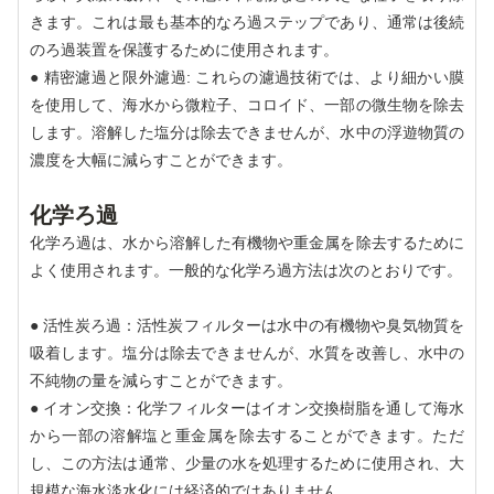
きます。これは最も基本的なろ過ステップであり、通常は後続
のろ過装置を保護するために使用されます。
● 精密濾過と限外濾過: これらの濾過技術では、より細かい膜
を使用して、海水から微粒子、コロイド、一部の微生物を除去
します。溶解した塩分は除去できませんが、水中の浮遊物質の
濃度を大幅に減らすことができます。
化学ろ過
化学ろ過は、水から溶解した有機物や重金属を除去するために
よく使用されます。一般的な化学ろ過方法は次のとおりです。
● 活性炭ろ過：活性炭フィルターは水中の有機物や臭気物質を
吸着します。塩分は除去できませんが、水質を改善し、水中の
不純物の量を減らすことができます。
● イオン交換：化学フィルターはイオン交換樹脂を通して海水
から一部の溶解塩と重金属を除去することができます。ただ
し、この方法は通常、少量の水を処理するために使用され、大
規模な海水淡水化には経済的ではありません。