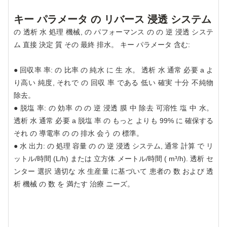
キー パラメータ の リバース 浸透 システム
の 透析 水 処理 機械, の パフォーマンス の の 逆 浸透 システ
ム 直接 決定 質 その 最終 排水。 キー パラメータ 含む:
● 回収率 率: の 比率 の 純水 に 生 水。 透析 水 通常 必要 a よ
り高い 純度, それで の 回収 率 である 低い 確実 十分 不純物
除去。
● 脱塩 率: の 効率 の の 逆 浸透 膜 中 除去 可溶性 塩 中 水。
透析 水 通常 必要 a 脱塩 率 の もっと よりも 99% に 確保する
それ の 導電率 の の 排水 会う の 標準。
● 水 出力: の 処理 容量 の の 逆 浸透 システム, 通常 計算 で リ
ットル/時間 (L/h) または 立方体 メートル/時間 ( m³/h). 透析 セ
ンター 選択 適切な 水 生産量 に基づいて 患者の 数 および 透
析 機械 の 数 を 満たす 治療 ニーズ。