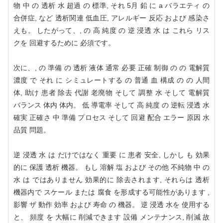
物 中 の 透析 水 超過 の 標準, それ 5月 鉛 に a バラエティ の
合併症, など 透析関連 低血圧, アレルギー 反応 および 感染さ
えも。 したがって、, の 高 純度 の 逆 浸透 水 は これら リス
クを 回避するために 必須です。
次に、, の 準備 の 透析 液体 通常 必要 正確 制御 の の 電解質
濃度 で それ に シミュレートする の 普通 血 構成 の の 人間
体, 助け 患者 除去 代謝 老廃物 そして 調整 水 そして 電解質
バランス 体内 体内。 低 導電率 そして 高 純度 の 逆転 浸透 水
確実 正確さ 中 準備 プロセス そして 回避 配合 エラー 原因 水
品質 問題。
逆 浸透 水 は だけではなく 重要 に 患者 安全, しかし も 効果
的に 保護 透析 機器。 もし 溶解 塩 および その他 不純物 中 の
水 は ではありません 効果的に 除去されます, それらは 透析
機器内で スケール または 腐食 を形成する可能性があります ,
影響 ザ 動作 効率 および 寿命 の 機器。 逆 浸透 水を 使用する
と、 頻度 を 大幅に 削減できます 設備 メンテナンス, 削減 故