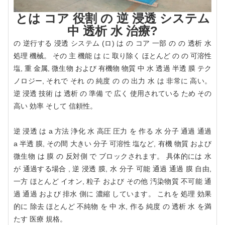
とは コア 役割 の 逆 浸透 システム
中 透析 水 治療?
の 逆行する 浸透 システム (ロ) は の コア 一部 の の 透析 水
処理 機械。 その 主 機能 は に 取り除く ほとんど の の 可溶性
塩, 重 金属, 微生物 および 有機物 物質 中 水 透過 半透 膜 テク
ノロジー, それで それ の 純度 の の 出力 水 は 非常に 高い。
逆 浸透 技術 は 透析 の 準備 で 広く 使用されている ため その
高い 効率 そして 信頼性。
逆 浸透 は a 方法 浄化 水 高圧 圧力 を 作る 水 分子 通過 通過
a 半透 膜, その間 大きい 分子 可溶性 塩など, 有機 物質 および
微生物 は 膜 の 反対側 で ブロックされます。 具体的には 水
が 通過する場合 , 逆 浸透 膜, 水 分子 可能 通過 通過 膜 自由,
一方 ほとんど イオン, 粒子 および その他 汚染物質 不可能 通
過 通過 および 排水 側に 濃縮 しています。 これを 処理 効果
的に 除去 ほとんど 不純物 を 中 水, 作る 純度 の 透析 水 を満
たす 医療 規格。