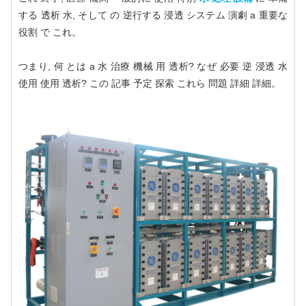
する 透析 水, そして の 逆行する 浸透 システム 演劇 a 重要な
役割 で これ。
つまり, 何 とは a 水 治療 機械 用 透析? なぜ 必要 逆 浸透 水
使用 使用 透析? この 記事 予定 探索 これら 問題 詳細 詳細。