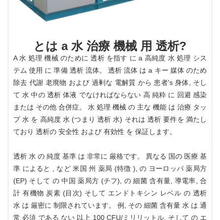
とは a 水 治療 機械 用 透析?
A 水 処理 機械 のために 透析 を指す に a 高純度 水 処理 シス
テム 使用 に 準備 透析 流体。 透析 流体 は a キー 媒体 のため
除去 代謝 老廃物 および 過剰な 電解質 から 患者's 身体, そし
て 水 中の 透析 体液 でなければならない 高 純粋 に 回避 感染
または その他 合併症。 水 処理 機械 の 主な 機能 は 治療 タッ
プ 水 を 高純度 水 (つまり 透析 水) それは 透析 要件を 満たし
ており 透析の 安全性 および 有効性 を 保証します。
透析 水 の 純度 基準 は 非常に 厳格です。 異なる 国の 医療 基
準 によると , など 米国 州 薬局 (特徴 ), の ヨーロッパ 薬局方
(EP) そして の 中国 薬局方 (チフ), の 細菌 含有量, 導電率, 合
計 有機物 炭素 (目次) そして エンドトキシン レベル の 透析
水 は 厳密に 制限されています。 例, その 細菌 含有量 水 は 通
常 必須 である ない 以上 100 CFU/ミリリットル, そして の エ