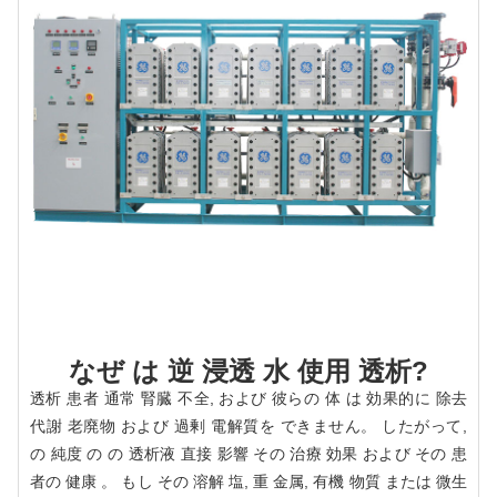
なぜ は 逆 浸透 水 使用 透析?
透析 患者 通常 腎臓 不全, および 彼らの 体 は 効果的に 除去
代謝 老廃物 および 過剰 電解質を できません。 したがって,
の 純度 の の 透析液 直接 影響 その 治療 効果 および その 患
者の 健康 。 もし その 溶解 塩, 重 金属, 有機 物質 または 微生