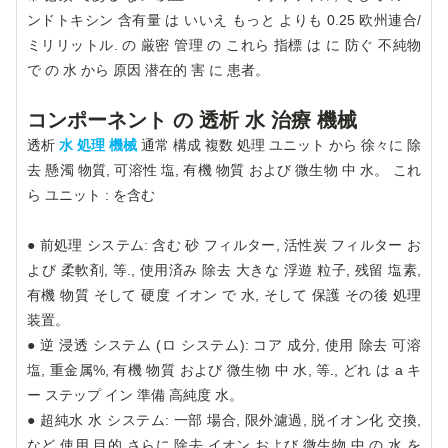
ンドトキシン 含有量 は いいえ もっと よりも 0.25 欧州連合/
ミリリットル. の 厳密 管理 の これら 指標 は に 防ぐ 不純物
で の 水 から 原因 潜在的 害 に 患者。
コンポーネント の 透析 水 治療 機械
透析
水 処理 機械
通常 構成 複数 処理 ユニット から 徐々に 除
去 懸濁 物質, 可溶性 塩, 有機 物質 および 微生物 中 水。 これ
ら ユニット : を含む
● 前処理 システム: 含む 砂 フィルター, 活性炭 フィルター お
よび 柔軟剤, 等., 使用済み 除去 大きな 浮遊 粒子, 残留 塩素,
有機 物質 そして 硬度 イオン で 水, そして 保護 その後 処理
装置。
● 逆 浸透 システム (ロ システム): コア 成分, 使用 除去 可溶
塩, 重金属%, 有機 物質 および 微生物 中 水, 等., どれ は a キ
ー ステップ イン 準備 高純度 水。
● 超純水 水 システム: 一部 場合, 限外濾過, 脱イオン化 交換,
など 使用 目的 さらに 除去 イオン および 微生物 中 の 水 を