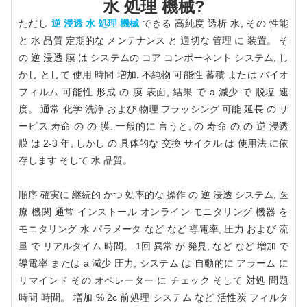
水 処理 機械?
ただし
逆 浸透 水 処理 機械
できる 高純度 透析 水, その 性能
と 水 品質 定期的な メンテナンス と 適切な 管理 に 装置。 そ
の 逆 浸透 膜 は システムの コア コンポーネント システム, し
かし として 使用 時間 増加, 不純物 可能性 蓄積 または バイオ
フィルム 可能性 形成 の 膜 表面, 結果 で a 減少 で 脱塩 速
度。 通常 化学 洗浄 および 物理 フラッシング 可能 延長 の サ
ービス 寿命 の の 膜. 一般的に 言うと, の 寿命 の の 逆 浸透
膜 は 2-3 年, しかし の 具体的な 交換 サイクル は 使用法 に依
存します そして 水 品質。
順序 確実に 継続的 かつ 効率的な 操作 の 逆 浸透 システム, 医
療 機関 通常 インストール オンライン モニタリング 機器 を
モニタリング 水 パラメータ など など 導電率, 圧力 および 流
量 で リアルタイム 時間。 1回 異常 が 発見, など など 増加 で
導電率 または a 減少 圧力, システム は 自動的に アラーム に
リマインド その オペレーター に チェック そして 対処 問題
時間 時間。 増加 % 2c 前処理 システム など 活性炭 フィルタ