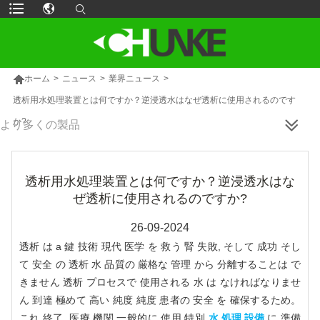

ホーム
>
ニュース
>
業界ニュース
>
透析用水処理装置とは何ですか？逆浸透水はなぜ透析に使用されるのです
か?
より多くの製品
透析用水処理装置とは何ですか？逆浸透水はな
ぜ透析に使用されるのですか?
26-09-2024
透析 は a 鍵 技術 現代 医学 を 救う 腎 失敗, そして 成功 そし
て 安全 の 透析 水 品質の 厳格な 管理 から 分離することは で
きません 透析 プロセスで 使用される 水 は なければなりませ
ん 到達 極めて 高い 純度 純度 患者の 安全 を 確保するため。
これ 終了, 医療 機関 一般的に 使用 特別
水 処理 設備
に 準備