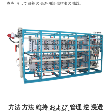
障 率, そして 改善 の 長さ-用語 信頼性 の 機器。
方法 方法 維持 および 管理 逆 浸透