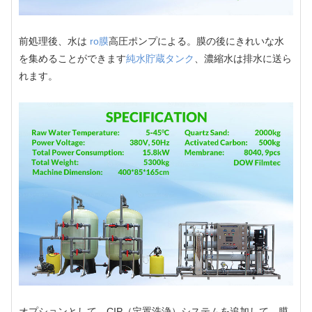
前処理後、水は
ro膜
高圧ポンプによる。膜の後にきれいな水
を集めることができます
純水貯蔵タンク
、濃縮水は排水に送ら
れます。
オプションとして、CIP（定置洗浄）システムを追加して、膜