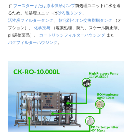
す
ブースターまたは原水供給ポンプ
前処理ユニットに水を送
るため。前処理ユニットは
砂ろ過タンク
、
活性炭フィルタータンク
、
軟化剤イオン交換樹脂タンク
（オ
プション）、
化学投与
（塩素処理、防汚、スケール防止剤、
pH調整薬品）、
カートリッジフィルターハウジング
また
バグフィルターハウジング
。