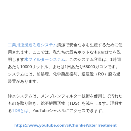
工業用逆浸透ろ過システム
清潔で安全な水を生産するために使
用されます。ここでは、私たちの最もホットなものの1つを説
明します
水フィルターシステム
。このシステム容量は、1時間
あたり10000リットル、または1日あたり65000ガロンです。
システムには、前処理、化学薬品投与、逆浸透（RO）膜ろ過
装置があります。
浄水システムは、メンブレンフィルター技術を使用して汚れた
ものを取り除き、総溶解固形物（TDS）を減らします。理解す
る
TDSとは
、YouTubeシャネルにアクセスできます。
https://www.youtube.com/c/ChunkeWaterTreatment